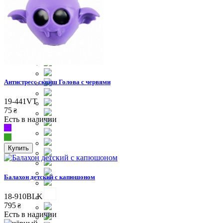
Антистресс сквиш Голова с червями
19-441VT
75
₴
Есть в наличии
Купить
Балахон детский с капюшоном
18-910BLK
795
₴
Есть в наличии