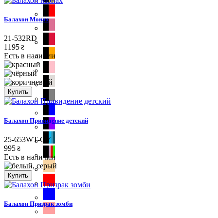
Балахон Монах
21-532RD
1195
₴
Есть в наличии
Купить
Балахон Привидение детский
25-653WT-GY
995
₴
Есть в наличии
Купить
Балахон Призрак зомби