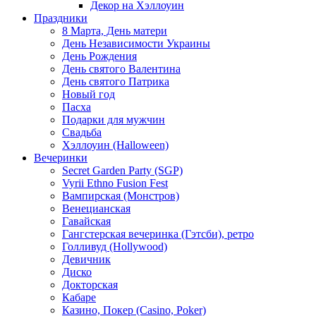
Декор на Хэллоуин
Праздники
8 Марта, День матери
День Независимости Украины
День Рождения
День святого Валентина
День святого Патрика
Новый год
Пасха
Подарки для мужчин
Свадьба
Хэллоуин (Halloween)
Вечеринки
Secret Garden Party (SGP)
Vyrii Ethno Fusion Fest
Вампирская (Монстров)
Венецианская
Гавайская
Гангстерская вечеринка (Гэтсби), ретро
Голливуд (Hollywood)
Девичник
Диско
Докторская
Кабаре
Казино, Покер (Casino, Poker)