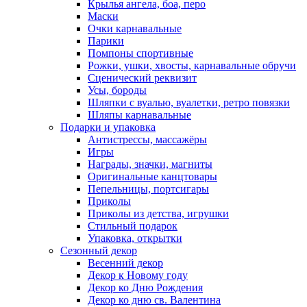
Крылья ангела, боа, перо
Маски
Очки карнавальные
Парики
Помпоны спортивные
Рожки, ушки, хвосты, карнавальные обручи
Сценический реквизит
Усы, бороды
Шляпки с вуалью, вуалетки, ретро повязки
Шляпы карнавальные
Подарки и упаковка
Антистрессы, массажёры
Игры
Награды, значки, магниты
Оригинальные канцтовары
Пепельницы, портсигары
Приколы
Приколы из детства, игрушки
Стильный подарок
Упаковка, открытки
Сезонный декор
Весенний декор
Декор к Новому году
Декор ко Дню Рождения
Декор ко дню св. Валентина