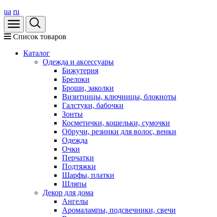
ua
ru
Список товаров
Каталог
Oдежда и аксессуары
Бижутерия
Брелоки
Броши, заколки
Визитницы, ключницы, блокноты
Галстуки, бабочки
Зонты
Косметички, кошельки, сумочки
Обручи, резинки для волос, венки
Одежда
Очки
Перчатки
Подтяжки
Шарфы, платки
Шляпы
Декор для дома
Ангелы
Аромалампы, подсвечники, свечи