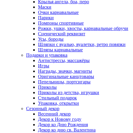
Крылья ангела, боа, перо
Маски
Очки карнавальные
Парики
Помпоны спортивные
Рожки, ушки, хвосты, карнавальные обручи
Сценический реквизит
Усы, бороды
Шляпки с вуалью, вуалетки, ретро повязки
Шляпы карнавальные
Подарки и упаковка
Антистрессы, массажёры
Игры
Награды, значки, магниты
Оригинальные канцтовары
Пепельницы, портсигары
Приколы
Приколы из детства, игрушки
Стильный подарок
Упаковка, открытки
Сезонный декор
Весенний декор
Декор к Новому году
Декор ко Дню Рождения
Декор ко дню св. Валентина