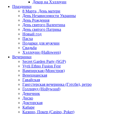
Декор на Хэллоуин
Праздники
8 Марта, День матери
День Независимости Украины
День Рождения
День святого Валентина
День святого Патрика
Новый год
Пасха
Подарки для мужчин
Свадьба
Хэллоуин (Halloween)
Вечеринки
Secret Garden Party (SGP)
Vyrii Ethno Fusion Fest
Вампирская (Монстров)
Венецианская
Гавайская
Гангстерская вечеринка (Гэтсби), ретро
Голливуд (Hollywood)
Девичник
Диско
Докторская
Кабаре
Казино, Покер (Casino, Poker)