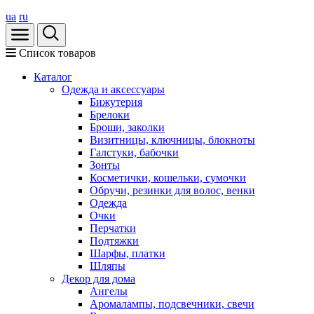
ua
ru
Список товаров
Каталог
Oдежда и аксессуары
Бижутерия
Брелоки
Броши, заколки
Визитницы, ключницы, блокноты
Галстуки, бабочки
Зонты
Косметички, кошельки, сумочки
Обручи, резинки для волос, венки
Одежда
Очки
Перчатки
Подтяжки
Шарфы, платки
Шляпы
Декор для дома
Ангелы
Аромалампы, подсвечники, свечи