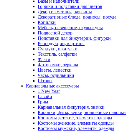
Вазы и наполнители
Горшки и подставки для цветов
Декор из металла, корзины
Декоративные блюда, подносы, посуда
Копилки
Мебель, освещение, скульптуры
Подвесной декор
Подставки для бижутерии, фигурки
Репродукции, картины
Сундуки, шкатулки
Текстиль, салфетки
Флаги
Фоторамки, зеркала
Цветы, лепестки
Часы, будильники
Шторы
Карнавальные аксессуары
1 New Year
Гавайи
Грим
Карнавальная бижутерия, значки
Коронки, фаты, венки, волшебные палочки
Костюмы детские, элементы одежды
Костюмы женские, элементы одежды
Костюмы мужские, элементы одежды