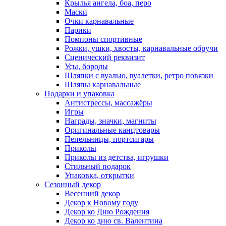
Крылья ангела, боа, перо
Маски
Очки карнавальные
Парики
Помпоны спортивные
Рожки, ушки, хвосты, карнавальные обручи
Сценический реквизит
Усы, бороды
Шляпки с вуалью, вуалетки, ретро повязки
Шляпы карнавальные
Подарки и упаковка
Антистрессы, массажёры
Игры
Награды, значки, магниты
Оригинальные канцтовары
Пепельницы, портсигары
Приколы
Приколы из детства, игрушки
Стильный подарок
Упаковка, открытки
Сезонный декор
Весенний декор
Декор к Новому году
Декор ко Дню Рождения
Декор ко дню св. Валентина