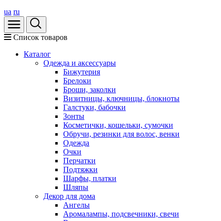
ua
ru
Список товаров
Каталог
Oдежда и аксессуары
Бижутерия
Брелоки
Броши, заколки
Визитницы, ключницы, блокноты
Галстуки, бабочки
Зонты
Косметички, кошельки, сумочки
Обручи, резинки для волос, венки
Одежда
Очки
Перчатки
Подтяжки
Шарфы, платки
Шляпы
Декор для дома
Ангелы
Аромалампы, подсвечники, свечи