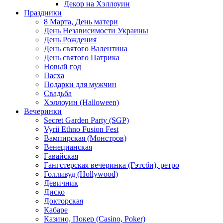
Декор на Хэллоуин
Праздники
8 Марта, День матери
День Независимости Украины
День Рождения
День святого Валентина
День святого Патрика
Новый год
Пасха
Подарки для мужчин
Свадьба
Хэллоуин (Halloween)
Вечеринки
Secret Garden Party (SGP)
Vyrii Ethno Fusion Fest
Вампирская (Монстров)
Венецианская
Гавайская
Гангстерская вечеринка (Гэтсби), ретро
Голливуд (Hollywood)
Девичник
Диско
Докторская
Кабаре
Казино, Покер (Casino, Poker)