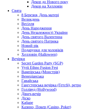
Декор до Нового року
Декор на Хелловін
Свята
8 Березня, День матері
Великдень
Весілля
День Народження
День Незалежності України
День святого Валентина
День святого Патрика
Новий рік
Подарунки для чоловіків
Хелловін (Halloween)
Вечірки
Secret Garden Party (SGP)
Vyrii Ethno Fusion Fest
Вампірська (Монстрів)
Венеціанська
Гавайська
Гангстерська вечірка (Гетсбі), ретро
Голлівуд (Hollywood)
Дівич-вечір
Діско
Кабаре
Казино, Покер (Casino, Poker)