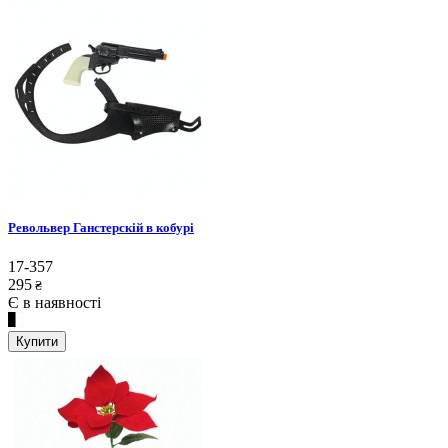
Револьвер Ганстерскій в кобурі
17-357
295
₴
Є в наявності
Купити