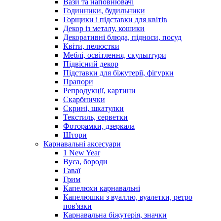
Вази та наповнювачі
Годинники, будильники
Горщики і підставки для квітів
Декор із металу, кошики
Декоративні блюда, підноси, посуд
Квіти, пелюстки
Меблі, освітлення, скульптури
Підвісний декор
Підставки для біжутерії, фігурки
Прапори
Репродукції, картини
Скарбнички
Скрині, шкатулки
Текстиль, серветки
Фоторамки, дзеркала
Штори
Карнавальні аксесуари
1 New Year
Вуса, бороди
Гаваї
Грим
Капелюхи карнавальні
Капелюшки з вуаллю, вуалетки, ретро
пов'язки
Карнавальна біжутерія, значки