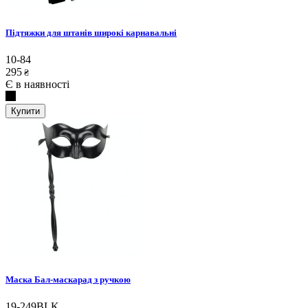
Підтяжки для штанів широкі карнавальні
10-84
295
₴
Є в наявності
Купити
Маска Бал-маскарад з ручкою
19-249BLK