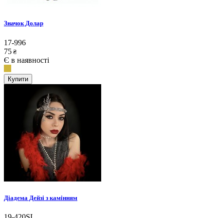
Значок Долар
17-996
75
₴
Є в наявності
Купити
Діадема Дейзі з камінням
19-420SL