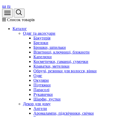
ua
ru
Список товарів
Каталог
Oдяг та аксесуари
Біжутерія
Брелоки
Брошки, шпильки
Візитниці, ключниці, блокноти
Капелюхи
Косметички, гаманці, сумочки
Краватки, метелики
Обручі, резинки для волосся, вінки
Одяг
Окуляри
Підтяжки
Парасолі
Рукавички
Шарфи, хустки
Декор для дому
Ангели
Аромалампи, підсвічники, свічки