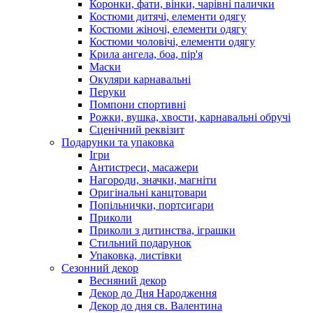
Коронки, фати, вінки, чарівні палички
Костюми дитячі, елементи одягу
Костюми жіночі, елементи одягу
Костюми чоловічі, елементи одягу
Крила ангела, боа, пір'я
Маски
Окуляри карнавальні
Перуки
Помпони спортивні
Рожки, вушка, хвости, карнавальні обручі
Сценічний реквізит
Подарунки та упаковка
Ігри
Антистреси, масажери
Нагороди, значки, магніти
Оригінальні канцтовари
Попільнички, портсигари
Приколи
Приколи з дитинства, іграшки
Стильний подарунок
Упаковка, листівки
Сезонний декор
Весняний декор
Декор до Дня Народження
Декор до дня св. Валентина