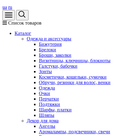
ua
ru
Список товаров
Каталог
Oдежда и аксессуары
Бижутерия
Брелоки
Броши, заколки
Визитницы, ключницы, блокноты
Галстуки, бабочки
Зонты
Косметички, кошельки, сумочки
Обручи, резинки для волос, венки
Одежда
Очки
Перчатки
Подтяжки
Шарфы, платки
Шляпы
Декор для дома
Ангелы
Аромалампы, подсвечники, свечи