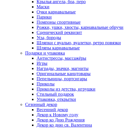
Крылья ангела, боа, перо
Маски
Очки карнавальные
Парики
Помпоны спортивные
Рожки, ушки, хвосты, карнавальные обручи
Сценический реквизит
Усы, бороды
Шляпки с вуалью, вуалетки, ретро повязки
Шляпы карнавальные
Подарки и упаковка
Антистрессы, массажёры
Игры
Награды, значки, магниты
Оригинальные канцтовары
Пепельницы, портсигары
Приколы
Приколы из детства, игрушки
Стильный подарок
Упаковка, открытки
Сезонный декор
Весенний декор
Декор к Новому году
Декор ко Дню Рождения
Декор ко дню св. Валентина