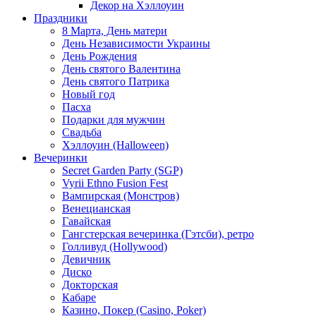
Декор на Хэллоуин
Праздники
8 Марта, День матери
День Независимости Украины
День Рождения
День святого Валентина
День святого Патрика
Новый год
Пасха
Подарки для мужчин
Свадьба
Хэллоуин (Halloween)
Вечеринки
Secret Garden Party (SGP)
Vyrii Ethno Fusion Fest
Вампирская (Монстров)
Венецианская
Гавайская
Гангстерская вечеринка (Гэтсби), ретро
Голливуд (Hollywood)
Девичник
Диско
Докторская
Кабаре
Казино, Покер (Casino, Poker)