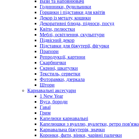
Вази та наповнювачі
Годинники, будильники
Горщики і підставки для квітів
Декор із металу, кошики
Декоративні блюда, підноси, посуд
Квіти, пелюстки
Меблі, освітлення, скульптури
Підвісний декор
Підставки для біжутерії, фігурки
Прапори
Репродукції, картини
Скарбнички
Скрині, шкатулки
Текстиль, серветки
Фоторамки, дзеркала
Штори
Карнавальні аксесуари
1 New Year
Вуса, бороди
Гаваї
Грим
Капелюхи карнавальні
Капелюшки з вуаллю, вуалетки, ретро пов'язк
Карнавальна біжутерія, значки
Коронки, фати, вінки, чарівні палички