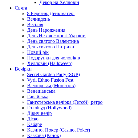
Декор на Хелловін
Свята
8 Березня, День матері
Великдень
Весілля
День Народження
День Незалежності України
День святого Валентина
День святого Патрика
Новий рік
Подарунки для чоловіків
Хелловін (Halloween)
Вечірки
Secret Garden Party (SGP)
Vyrii Ethno Fusion Fest
Вампірська (Монстрів)
Венеціанська
Гавайська
Гангстерська вечірка (Гетсбі), ретро
Голлівуд (Hollywood)
Дівич-вечір
Діско
Кабаре
Казино, Покер (Casino, Poker)
Казкова (Ранок)