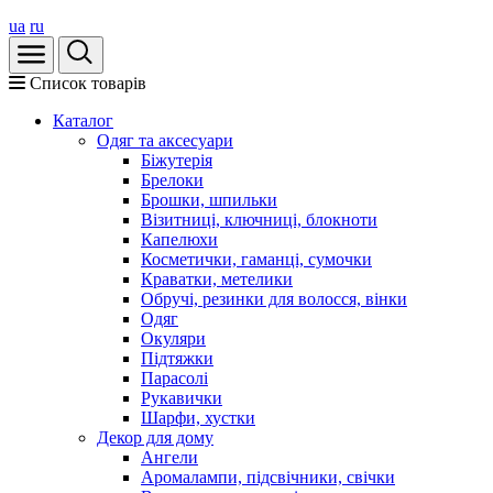
ua
ru
Список товарів
Каталог
Oдяг та аксесуари
Біжутерія
Брелоки
Брошки, шпильки
Візитниці, ключниці, блокноти
Капелюхи
Косметички, гаманці, сумочки
Краватки, метелики
Обручі, резинки для волосся, вінки
Одяг
Окуляри
Підтяжки
Парасолі
Рукавички
Шарфи, хустки
Декор для дому
Ангели
Аромалампи, підсвічники, свічки