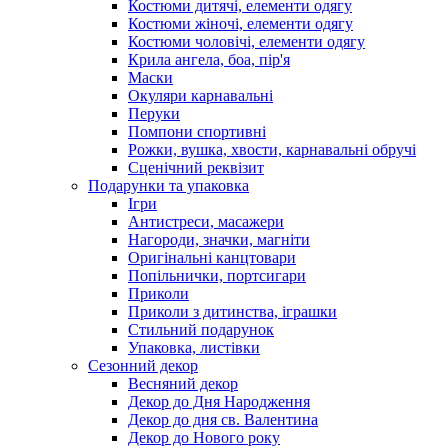
Костюми дитячі, елементи одягу
Костюми жіночі, елементи одягу
Костюми чоловічі, елементи одягу
Крила ангела, боа, пір'я
Маски
Окуляри карнавальні
Перуки
Помпони спортивні
Рожки, вушка, хвости, карнавальні обручі
Сценічний реквізит
Подарунки та упаковка
Ігри
Антистреси, масажери
Нагороди, значки, магніти
Оригінальні канцтовари
Попільнички, портсигари
Приколи
Приколи з дитинства, іграшки
Стильний подарунок
Упаковка, листівки
Сезонний декор
Весняний декор
Декор до Дня Народження
Декор до дня св. Валентина
Декор до Нового року