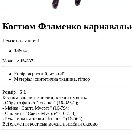
Костюм Фламенко карнаваль
Немає в наявності
1460
₴
Модель:
16-837
Колір:
червоний, чорний
Матеріал:
синтетична тканина, гіпюр
Розмір - S-L.
Костюм іспанки жіночий, в який входить:
- Обруч з фатою "Іспанка" (16-825-2);
- Майка "Санта Муерте" (16-794);
- Спідниця "Санта Муерте" (16-788);
- Рукавички-мітенки "Іспанка" (16-565);
Всі елементи костюма можна придбати окремо.