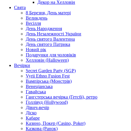
Декор на Хелловін
Свята
8 Березня, День матері
Великдень
Весілля
День Народження
День Незалежності України
День святого Валентина
День святого Патрика
Новий рік
Подарунки для чоловіків
Хелловін (Halloween)
Вечірки
Secret Garden Party (SGP)
Vyrii Ethno Fusion Fest
Вампірська (Монстрів)
Венеціанська
Гавайська
Гангстерська вечірка (Гетсбі), ретро
Голлівуд (Hollywood)
Дівич-вечір
Діско
Кабаре
Казино, Покер (Casino, Poker)
Казкова (Ранок)