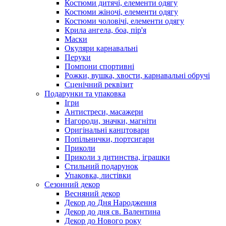
Костюми дитячі, елементи одягу
Костюми жіночі, елементи одягу
Костюми чоловічі, елементи одягу
Крила ангела, боа, пір'я
Маски
Окуляри карнавальні
Перуки
Помпони спортивні
Рожки, вушка, хвости, карнавальні обручі
Сценічний реквізит
Подарунки та упаковка
Ігри
Антистреси, масажери
Нагороди, значки, магніти
Оригінальні канцтовари
Попільнички, портсигари
Приколи
Приколи з дитинства, іграшки
Стильний подарунок
Упаковка, листівки
Сезонний декор
Весняний декор
Декор до Дня Народження
Декор до дня св. Валентина
Декор до Нового року