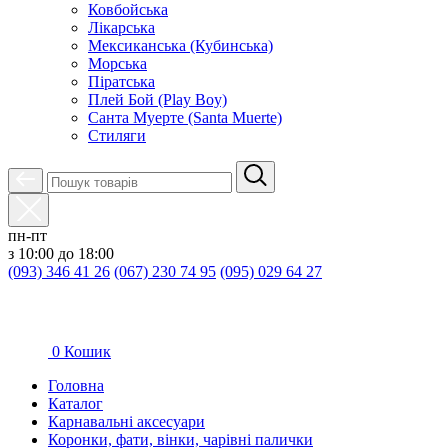
Ковбойська
Лікарська
Мексиканська (Кубинська)
Морська
Піратська
Плей Бой (Play Boy)
Санта Муерте (Santa Muerte)
Стиляги
пн-пт
з 10:00 до 18:00
(093) 346 41 26
(067) 230 74 95
(095) 029 64 27
0
Кошик
Головна
Каталог
Карнавальні аксесуари
Коронки, фати, вінки, чарівні палички