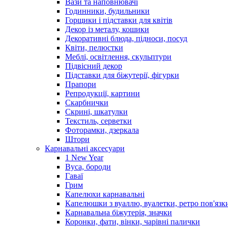
Вази та наповнювачі
Годинники, будильники
Горщики і підставки для квітів
Декор із металу, кошики
Декоративні блюда, підноси, посуд
Квіти, пелюстки
Меблі, освітлення, скульптури
Підвісний декор
Підставки для біжутерії, фігурки
Прапори
Репродукції, картини
Скарбнички
Скрині, шкатулки
Текстиль, серветки
Фоторамки, дзеркала
Штори
Карнавальні аксесуари
1 New Year
Вуса, бороди
Гаваї
Грим
Капелюхи карнавальні
Капелюшки з вуаллю, вуалетки, ретро пов'язк
Карнавальна біжутерія, значки
Коронки, фати, вінки, чарівні палички